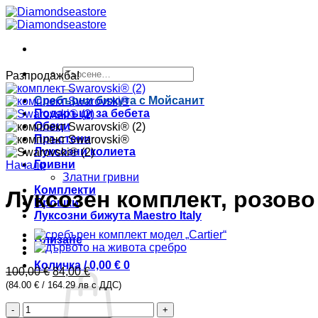
Skip
to
content
Търсене
Разпродажба!
за:
Сребърни бижута с Мойсанит
Подаръци за бебета
Обеци
Пръстени
Луксозни колиета
Гривни
Начало
Златни гривни
Комплекти
Луксозен комплект, розово
Брошки
Луксозни бижута Maestro Italy
Влизане
Количка /
0,00
€
0
Original
Текущата
100,00
€
84,00
€
price
цена
(84.00 € / 164.29 лв с ДДС)
was:
е:
количество
100,00 €.
84,00 €.