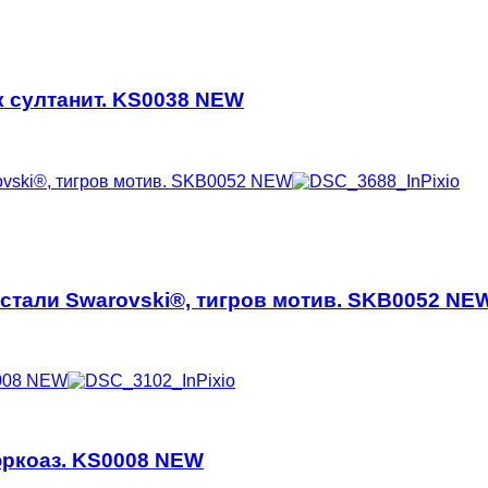
к султанит. KS0038 NEW
истали Swarovski®, тигров мотив. SKB0052 NE
юркоаз. KS0008 NEW