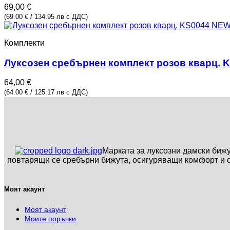
69,00
€
(69.00 € / 134.95 лв с ДДС)
Комплекти
Луксозен сребърнен комплект розов кварц. 
64,00
€
(64.00 € / 125.17 лв с ДДС)
Марката за луксозни дамски биж
повтарящи се сребърни бижута, осигуряващи комфорт и 
Моят акаунт
Моят акаунт
Моите поръчки