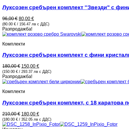
Луксозен сребърен комплект ''Звезди" с фи
Original
Текущата
96,00
€
80,00
€
price
цена
(80.00 € / 156.47 лв с ДДС)
was:
е:
Разпродажба!
96,00 €.
80,00 €.
Комплекти
Луксозен сребърен комплект с фини кристал
Original
Текущата
180,00
€
150,00
€
price
цена
(150.00 € / 293.37 лв с ДДС)
was:
е:
Разпродажба!
180,00 €.
150,00 €.
Комплекти
Луксозен сребърен комплект, с 18 каратова 
Original
Текущата
210,00
€
180,00
€
price
цена
(180.00 € / 352.05 лв с ДДС)
was:
е: