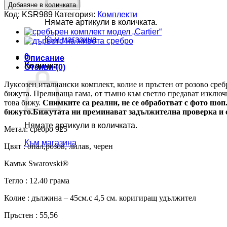
за
Добавяне в количката
Луксозен
Код:
KSR989
Категория:
Комплекти
комплект,
Нямате артикули в количката.
розово
сребро
Към магазина
с
фини
0
Описание
кристали Swarovski®.
Количка
Отзиви (0)
KSR989
Луксозен италиански комплект, колие и пръстен от розово сре
бижута. Преливаща гама, от тъмно към светло предават изключи
това бижу.
Снимките са реални, не се обработват с фото
ш
оп
бижуто.
Бижутата ни преминават задължителна проверка и 
Нямате артикули в количката.
Метал: сребро 925
Към магазина
Цвят : опал,розов, лилав, черен
Камък
Swarovski®
Тегло : 12.40 грама
Колие : дължина – 45см.
с 4
,5 см. коригиращ удължител
Пръстен : 55,56