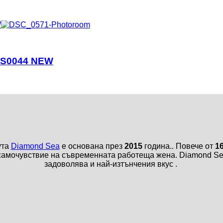
KS0044 NEW
ута
Diamond Sea
е основана през
2015
година.. Повече от
1
самочувствие на съвременната работеща жена. Diamond Sea
задоволява и най-изтънчения вкус .