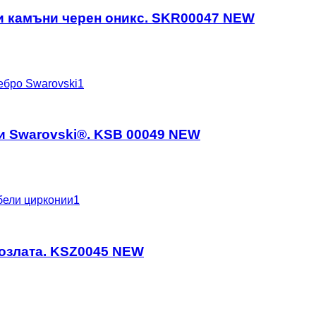
ни камъни черен оникс. SKR00047 NEW
и Swarovski®. KSB 00049 NEW
позлата. KSZ0045 NEW