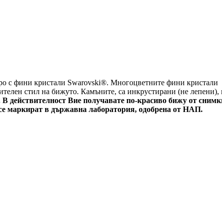
бро с фини кристали
Swarovski®
. Многоцветните фини кристали
телен стил на бижуто. Камъните, са инкрустирани (не лепени), 
. В действителност Вие получавате по-красиво бижу от снимк
се маркират в държавна лаборатория, одобрена от НАП.