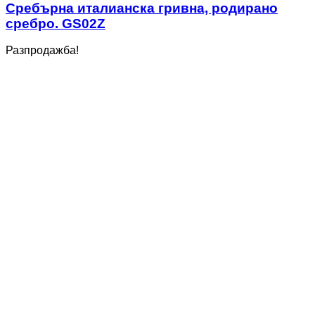
Сребърна италианска гривна, родирано
сребро. GS02Z
Разпродажба!