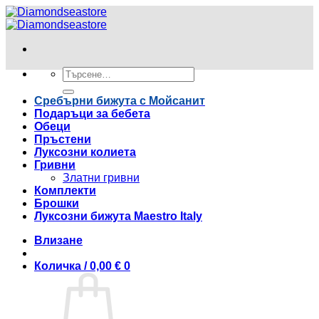
Skip
to
content
Търсене
за:
Сребърни бижута с Мойсанит
Подаръци за бебета
Обеци
Пръстени
Луксозни колиета
Гривни
Златни гривни
Комплекти
Брошки
Луксозни бижута Maestro Italy
Влизане
Количка /
0,00
€
0