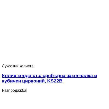
Луксозни колиета
Колие корда със сребърна закопчалка и
кубичен цирконий, KS22B
Разпродажба!