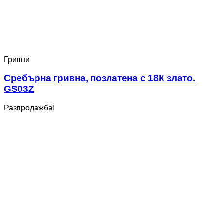
Гривни
Сребърна гривна, позлатена с 18К злато.
GS03Z
Разпродажба!