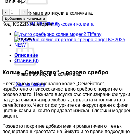
Налични 2
количество
Нямате артикули в количката.
за
Добавяне в количката
Колие
Към магазина
Код:
KS22R
Категория:
Луксозни колиета
„Семейство“
–
0
розово
Количка
сребро.
KS22R
NEW
Описание
Отзиви (0)
Колие „Семейство“ – розово сребро
Нямате артикули в количката.
Елегантно и емоционално колие „Семейство“,
Към магазина
изработено от висококачествено сребро с покритие от
розово злато. Нежната висулка със стилизирани фигурки
на деца символизира любовта, връзката и топлината в
семейството. Част от фигурките са инкрустирани с фини
цветни камъни, които придават изискан блясък и модерен
акцент.
Розовото покритие добавя мек и романтичен оттенък,
подчертаващ красотата на бижуто и го прави подходящо