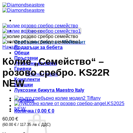
Skip
to
content
Търсене
за:
Сребърни бижута с Мойсанит
Начало
Подаръци за бебета
Обеци
Пръстени
Колие „Семейство“ –
Луксозни колиета
Гривни
розово сребро. KS22R
Златни гривни
Комплекти
NEW
Брошки
Луксозни бижута Maestro Italy
Влизане
Количка /
0,00
€
0
60,00
€
(60.00 € / 117.35 лв с ДДС)