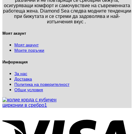
различни и не повтарящи се сребърни бижута,
осигуряващи комфорт и самочувствие на съвременната
работеща жена. Diamond Sea следва модните тенденции
при бижутата и се стреми да задоволява и най-
изтънчения вкус .
Моят акаунт
Моят акаунт
Моите поръчки
Информация
За нас
Доставка
Политика на поверителност
Общи условия
V