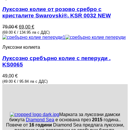
Луксозно колие от розово сребро с
кристалите Swarovski®. KSR 0032 NEW
Original
Текущата
79,00
€
69,00
€
price
цена
(69.00 € / 134.95 лв с ДДС)
was:
е:
79,00 €.
69,00 €.
Луксозни колиета
Луксозно сребърно колие с пеперуди .
KS0065
49,00
€
(49.00 € / 95.84 лв с ДДС)
Марката за луксозни дамски
бижута
Diamond Sea
е основана през
2015
година..
Повече от
16 години
Diamond Sea предлага луксозни,