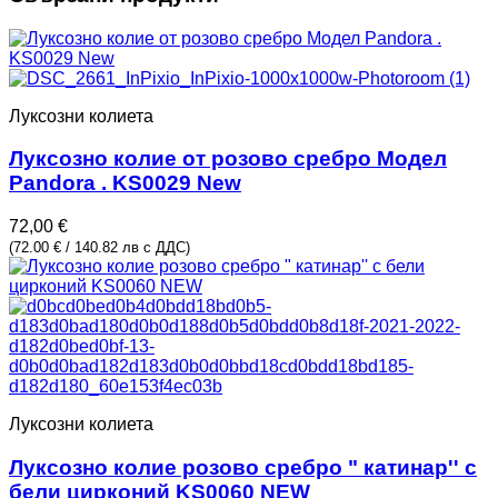
Луксозни колиета
Луксозно колие от розово сребро Модел
Pandora . KS0029 New
72,00
€
(72.00 € / 140.82 лв с ДДС)
Луксозни колиета
Луксозно колие розово сребро " катинар'' с
бели цирконий KS0060 NEW