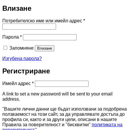
Влизане
Задължително
Потребителско име или имейл адрес
*
Задължително
Парола
*
Запомняне
Влизане
Изгубена парола?
Регистриране
Задължително
Имейл адрес
*
A link to set a new password will be sent to your email
address.
"Вашите лични данни ще бъдат използвани за подобрена
ползваемост на този сайт, за да управлявате достъпа до
профила си, както и за други цели, описани в нашите
Правила за поверителност и "бисквитки"
политиката на
поверителност
."